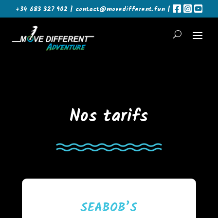
+34 683 327 902 |
contact@movedifferent.fun
|
Nos tarifs
SEABOB’S