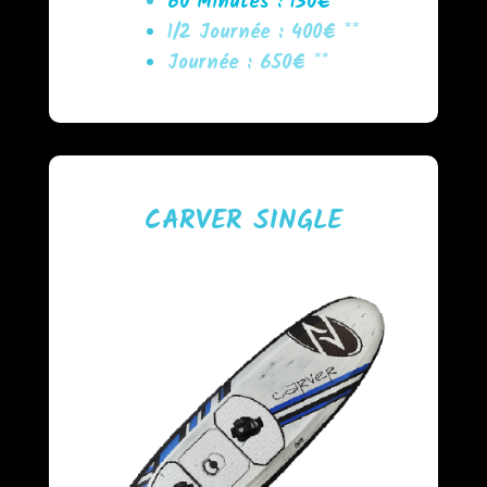
60 Minutes : 130€ *
1/2 Journée : 400€ **
Journée : 650€ **
CARVER SINGLE