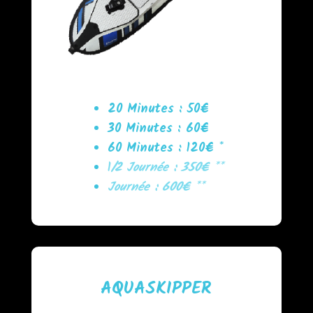
20 Minutes : 50€
30 Minutes : 60€
60 Minutes : 120€ *
1
/2 Journée : 350€ **
Journée : 600€ **
AQUASKIPPER